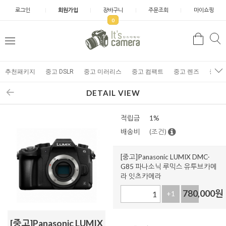
로그인
회원가입
장바구니
주문조회
마이쇼핑
0
추천패키지
중고 DSLR
중고 미러리스
중고 컴팩트
중고 렌즈
중고 
DETAIL VIEW
적립금
1%
배송비
(조건)
[중고]Panasonic LUMIX DMC-
G85 파나소닉 루믹스 유투브카메
라 잇츠카메라
780,000
원
+1
-1
[중고]Panasonic LUMIX