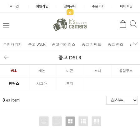
로그인
회원가입
장바구니
주문조회
마이쇼핑
0
추천패키지
중고 DSLR
중고 미러리스
중고 컴팩트
중고 렌즈
중고 
중고 DSLR
ALL
캐논
니콘
소니
올림푸스
펜탁스
시그마
후지
8
ea item