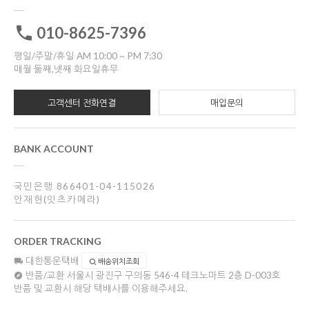
010-8625-7396
평일/주말/휴일 AM 10:00 ~ PM 7:30
매월 둘째,넷째 화요일휴무
고객센터 전화연결
매입문의
BANK ACCOUNT
국민은행 866401-04-115026
안재현(잇츠카메라)
ORDER TRACKING
대한통운택배
배송위치조회
반품/교환
서울시 광진구 구의동 546-4 테크노마트 2층 D-003호
반품 및 교환시 해당 택배사를 이용해주세요.