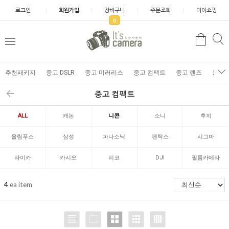
로그인
회원가입
장바구니
주문조회
마이쇼핑
0
추천패키지
중고 DSLR
중고 미러리스
중고 컴팩트
중고 렌즈
중고 
중고 컴팩트
ALL
캐논
니콘
소니
후지
올림푸스
삼성
파나소닉
펜탁스
시그마
라이카
카시오
리코
DJI
필름카메라
4
ea item