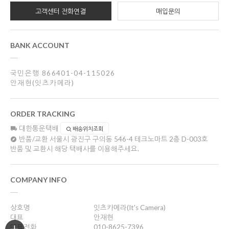
고객센터 전화연결
매입문의
BANK ACCOUNT
국민은행 866401-04-115026
안재현(잇츠카메라)
ORDER TRACKING
대한통운택배
배송위치조회
반품/교환
서울시 광진구 구의동 546-4 테크노마트 2층 D-003호
반품 및 교환시 해당 택배사를 이용해주세요.
COMPANY INFO
상호명
잇츠카메라(It's Camera)
대표
안재현
대표전화
010-8625-7396