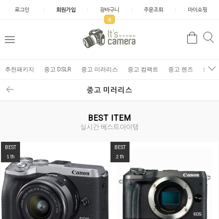
로그인
회원가입
장바구니
주문조회
마이쇼핑
0
추천패키지
중고 DSLR
중고 미러리스
중고 컴팩트
중고 렌즈
중고 
중고 미러리스
BEST ITEM
실시간 베스트아이템
BEST
BEST
1
2
th
th