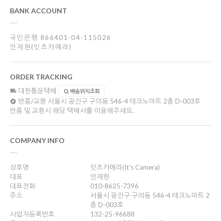
BANK ACCOUNT
국민은행 866401-04-115026
안재현(잇츠카메라)
ORDER TRACKING
대한통운택배
배송위치조회
반품/교환
서울시 광진구 구의동 546-4 테크노마트 2층 D-003호
반품 및 교환시 해당 택배사를 이용해주세요.
COMPANY INFO
상호명
잇츠카메라(It's Camera)
대표
안재현
대표전화
010-8625-7396
주소
서울시 광진구 구의동 546-4 테크노마트 2
층 D-003호
사업자등록번호
132-25-96688