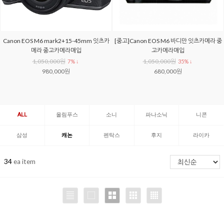
Canon EOS M6 mark2+15-45mm 잇츠카
[중고]Canon EOS M6 바디만 잇츠카메라 중
메라 중고카메라매입
고카메라매입
1,050,000원
1,050,000원
7% ↓
35% ↓
980,000원
680,000원
ALL
올림푸스
소니
파나소닉
니콘
삼성
캐논
펜탁스
후지
라이카
34
ea item