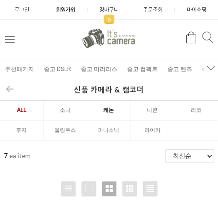
로그인
회원가입
장바구니
주문조회
마이쇼핑
0
추천패키지
중고 DSLR
중고 미러리스
중고 컴팩트
중고 렌즈
중고 
신품 카메라 & 캠코더
ALL
소니
캐논
니콘
리코
후지
올림푸스
파나소닉
라이카
7
ea item