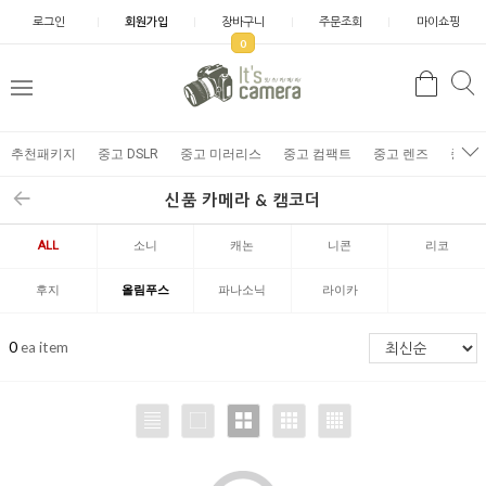
로그인
회원가입
장바구니
주문조회
마이쇼핑
0
추천패키지
중고 DSLR
중고 미러리스
중고 컴팩트
중고 렌즈
중고 
신품 카메라 & 캠코더
ALL
소니
캐논
니콘
리코
후지
올림푸스
파나소닉
라이카
0
ea item