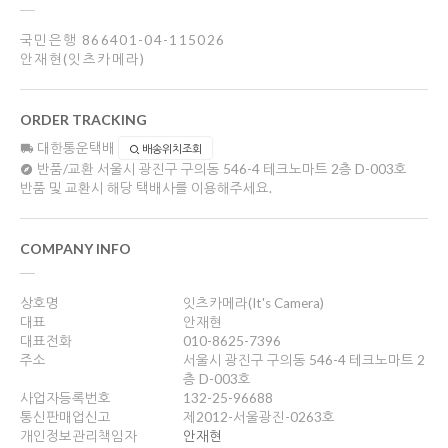
국민은행 866401-04-115026
안재현(잇츠카메라)
ORDER TRACKING
대한통운택배
배송위치조회
반품/교환
서울시 광진구 구의동 546-4 테크노마트 2층 D-003호
반품 및 교환시 해당 택배사를 이용해주세요.
COMPANY INFO
상호명
잇츠카메라(It's Camera)
대표
안재현
대표전화
010-8625-7396
주소
서울시 광진구 구의동 546-4 테크노마트 2
층 D-003호
사업자등록번호
132-25-96688
통신판매업신고
제2012-서울광진-0263호
개인정보관리책임자
안재현