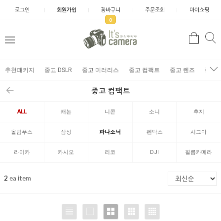
로그인
회원가입
장바구니
주문조회
마이쇼핑
0
추천패키지
중고 DSLR
중고 미러리스
중고 컴팩트
중고 렌즈
중고 
중고 컴팩트
ALL
캐논
니콘
소니
후지
올림푸스
삼성
파나소닉
펜탁스
시그마
라이카
카시오
리코
DJI
필름카메라
2
ea item