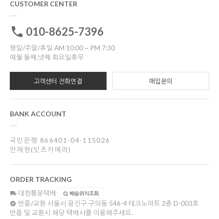
CUSTOMER CENTER
010-8625-7396
평일/주말/휴일 AM 10:00 ~ PM 7:30
매월 둘째,넷째 화요일휴무
고객센터 전화연결
매입문의
BANK ACCOUNT
국민은행 866401-04-115026
안재현(잇츠카메라)
ORDER TRACKING
대한통운택배
배송위치조회
반품/교환
서울시 광진구 구의동 546-4 테크노마트 2층 D-003호
반품 및 교환시 해당 택배사를 이용해주세요.