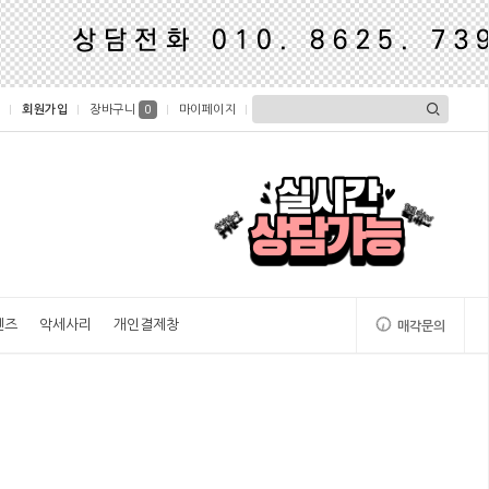
회원가입
장바구니
마이페이지
0
렌즈
악세사리
개인결제창
매각문의