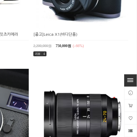
입 잇츠카메라
[중고]Leica X1(바디단품)
2,200,000원
750,000원
(↓66%)
리뷰 : 4