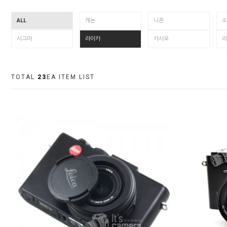
ALL
캐논
니콘
소
시그마
라이카
카시오
리
TOTAL
23
EA ITEM LIST