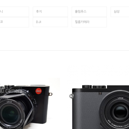
니
후지
올림푸스
삼성
코
DJI
필름카메라