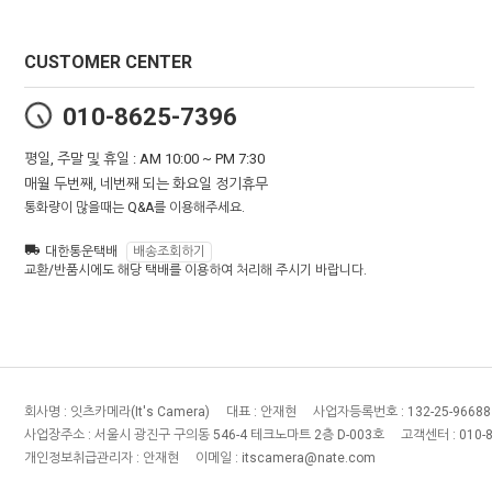
CUSTOMER CENTER
010-8625-7396
평일, 주말 및 휴일 : AM 10:00 ~ PM 7:30
매월 두번째, 네번째 되는 화요일 정기휴무
통화량이 많을때는 Q&A를 이용해주세요.
대한통운택배
배송조회하기
교환/반품시에도 해당 택배를 이용하여 처리해 주시기 바랍니다.
회사명 :
잇츠카메라(It's Camera)
대표 :
안재현
사업자등록번호 :
132-25-96688
사업장주소 :
서울시 광진구 구의동 546-4 테크노마트 2층 D-003호
고객센터 :
010-
개인정보취급관리자 :
안재현
이메일 :
itscamera@nate.com