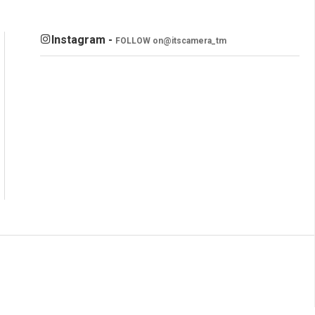
Instagram -
FOLLOW on
@itscamera_tm