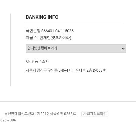
BANKING INFO
국민은행 866401-04-115026
예금주 : 안재현(잇츠카메라)
반품주소지
서울시 광진구 구의동 546-4 테크노마트 2층 D-003호
통신판매업신고번호 :
제2012-서울광진-0263호
사업자정보확인
8625-7396