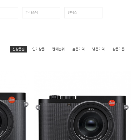
파나소닉
펜탁스
신상품순
인기상품
판매순위
높은가격
낮은가격
상품이름