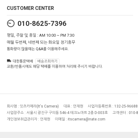
CUSTOMER CENTER
010-8625-7396
평일, 주말 및 휴일 : AM 10:00 ~ PM 7:30
매월 두번째, 네번째 되는 화요일 정기휴무
통화량이 많을때는 Q&A를 이용해주세요.
대한통운택배
배송조회하기
교환/반품시에도 해당 택배를 이용하여 처리해 주시기 바랍니다.
회사명 :
잇츠카메라(It's Camera)
대표 :
안재현
사업자등록번호 :
132-25-96688
사업장주소 :
서울시 광진구 구의동 546-4 테크노마트 2층 D-003호
고객센터 :
010-
개인정보취급관리자 :
안재현
이메일 :
itscamera@nate.com