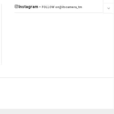
Instagram -
FOLLOW on
@itscamera_tm