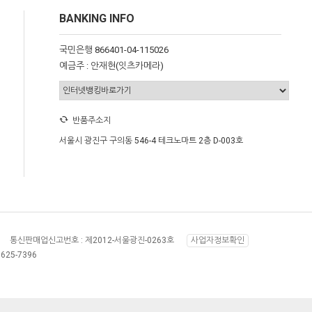
BANKING INFO
국민은행 866401-04-115026
예금주 : 안재현(잇츠카메라)
반품주소지
서울시 광진구 구의동 546-4 테크노마트 2층 D-003호
통신판매업신고번호 :
제2012-서울광진-0263호
사업자정보확인
8625-7396