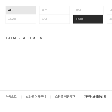
ALL
캐논
소니
니
시그마
삼양
바티스
토
TOTAL
0
EA ITEM LIST
처음으로
쇼핑몰 이용안내
쇼핑몰 이용약관
개인정보취급방침