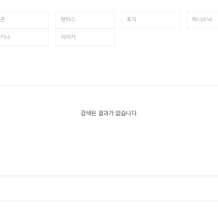
콘
펜탁스
후지
파나소닉
키나
라이카
검색된 결과가 없습니다.