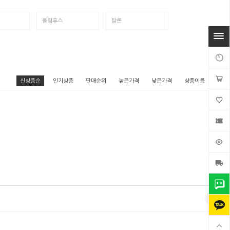
올림푸스
탐론
신상품순
인기상품
판매순위
높은가격
낮은가격
상품이름